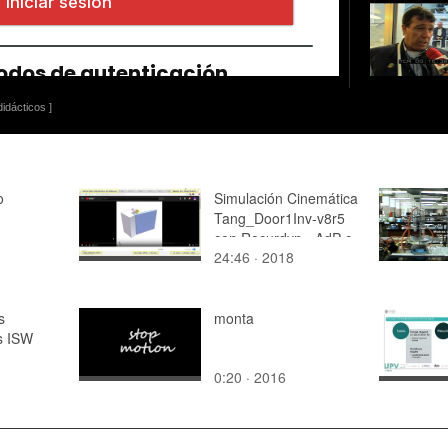
idácticos ]
o
Simulación Cinemática
Tang_Door1Inv-v8r5
con Recurdyn - AdP-c
24:46 · 2018
s
monta
s ISW
0:20 · 2016