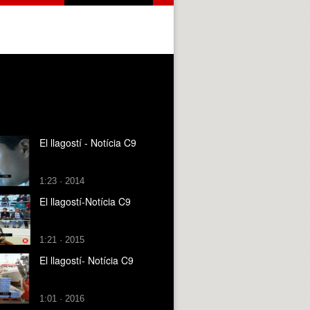
El llagostí - Notícia C9
1:23 · 2014
El llagostí-Notícia C9
1:21 · 2015
El llagostí- Notícia C9
1:01 · 2016