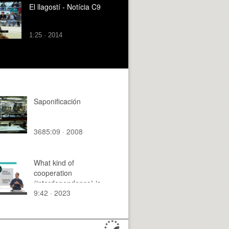
El llagostí - Notícia C9
1:25 · 2014
Saponificación
3685:09 · 2008
What kind of
cooperation
(interdependence) is
9:42 · 2023
needed in teams