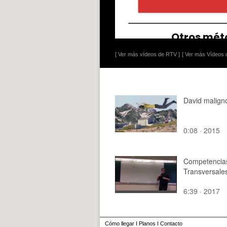
[ Ver más vídeos de RTV ]
[ Ver más Vídeos d
David malign
0:08 · 2015
Competencia
Transversale
6:39 · 2017
Cómo llegar
I
Planos
I
Contacto