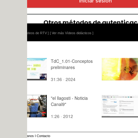
ídeos de RTV ]
[ Ver más Vídeos didácticos ]
TdC_1.01-Conceptos
The Bee
preliminares
31:36 · 2024
0:13 · 201
"el llagosti - Noticia
Poliformat
Canal9"
Exam Brow
Opciones 
1:26 · 2012
8:18 · 202
configurac
anos
I
Contacto