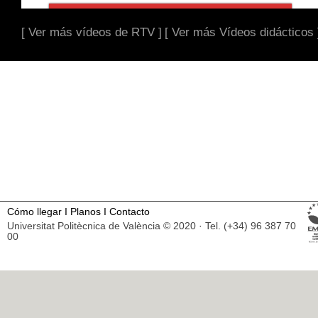
[ Ver más vídeos de RTV ]
[ Ver más Vídeos didácticos 
Cómo llegar
I
Planos
I
Contacto
Universitat Politècnica de València © 2020 · Tel. (+34) 96 387 70
00