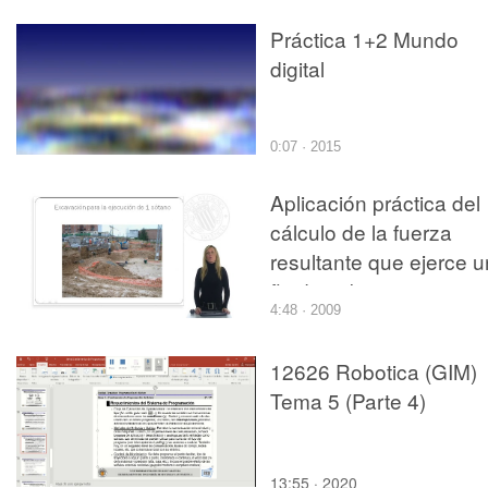
Práctica 1+2 Mundo
digital
0:07 · 2015
Aplicación práctica del
cálculo de la fuerza
resultante que ejerce u
fluido sobre una
4:48 · 2009
superficie: Encofrado a
una cara de un muro d
12626 Robotica (GIM)
contención de hormigó
Tema 5 (Parte 4)
armado
13:55 · 2020