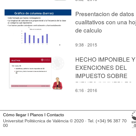
Presentacion de datos
cualitativos con una ho
de calculo
9:38 · 2015
HECHO IMPONIBLE Y
EXENCIONES DEL
IMPUESTO SOBRE
BIENES INMUEBLES
6:16 · 2016
(IBI)
Cómo llegar
I
Planos
I
Contacto
Universitat Politècnica de València © 2020 · Tel. (+34) 96 387 70
00