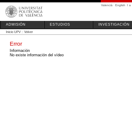
Valencià
·
English
I
a
ADMISIÓN
ESTUDIOS
INVESTIGACIÓN
Inicio UPV
::
Volver
Error
Información
No existe información del vídeo