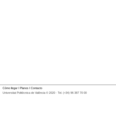
Cómo llegar
I
Planos
I
Contacto
Universitat Politècnica de València © 2020 · Tel. (+34) 96 387 70 00