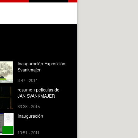
Inauguración Exposición
Svankmajer
3:47 · 2014
resumen películas de
JAN SVANKMAJER
33:38 · 2015
Inauguración
10:51 · 2011