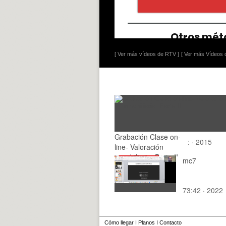
[ Ver más vídeos de RTV ]
[ Ver más Vídeos d
Grabación Clase on-
: · 2015
line- Valoración
inmobiliaria. Parte II
mc7
73:42 · 2022
Cómo llegar
I
Planos
I
Contacto