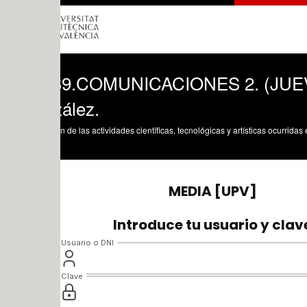
9.COMUNICACIONES 2. (JUEVES 5 M
ález.
n de las actividades científicas, tecnológicas y artísticas ocurridas en los tres cam