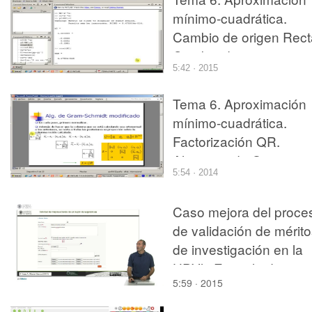
determinación y
mínimo-cuadrática.
algoritmo min_cua (1)
Cambio de origen Rect
Cambio de origen
5:42 · 2015
Parábola (1)
Tema 6. Aproximación
mínimo-cuadrática.
Factorización QR.
Algoritmo de Gram-
5:54 · 2014
Schmidt (1)
Caso mejora del proce
de validación de mérit
de investigación en la
UPVlc.Ejemplo de
5:59 · 2015
solución del caso