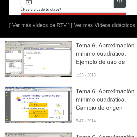
[ Ver más vídeos de RTV ]
[ Ver más Vídeos didácticos 
Tema 6. Aproximación
mínimo-cuadrática.
Ejemplo de uso de
min_cua.
1:25 · 2015
Tema 6. Aproximación
mínimo-cuadrática.
Cambio de origen
Parábola (y 2). Ajuste
5:47 · 2014
mínimo cuadrático por 
polinomio, índice de
Tema 6. Aproximación