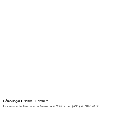
Cómo llegar
I
Planos
I
Contacto
Universitat Politècnica de València © 2020 · Tel. (+34) 96 387 70 00