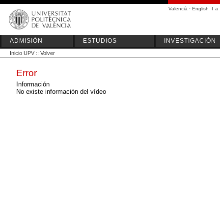
Valencià
·
English
I
a
ADMISIÓN
ESTUDIOS
INVESTIGACIÓN
Inicio UPV
::
Volver
Error
Información
No existe información del vídeo