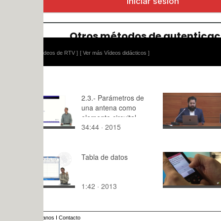
ídeos de RTV ]
[ Ver más Vídeos didácticos ]
2.3.- Parámetros de
Introducció
una antena como
gestión cen
elemento circuital
de la ciber
34:44 · 2015
213:48 · 2
con Eset Pr
Tabla de datos
Proyecto H
rehabilitac
corazón
1:42 · 2013
2:12 · 202
anos
I
Contacto