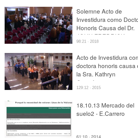
Solemne Acto de
Investidura como Doct
Honoris Causa del Dr.
JOHN FREDRICK
98:21 · 2018
MACGREGOR
Acto de Investidura c
doctora honoris causa
la Sra. Kathryn
Gustafson y nuevos
129:12 · 2015
doctores
18.10.13 Mercado del
suelo2 - E.Carrero
61:10 · 2014