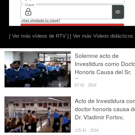
[ Ver más vídeos de RTV ]
[ Ver más Vídeos didácticos 
Solemne acto de
Investidura como Doct
Honoris Causa del Sr.
Enrique Iglesia
67:42 · 2014
Acto de Investidura c
doctor honoris causa d
Dr. Vladimir Fortov,
nuevos doctores y
125:41 · 2016
doctoras