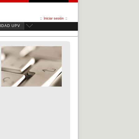
::
Iniciar sesión
::
IDAD UPV