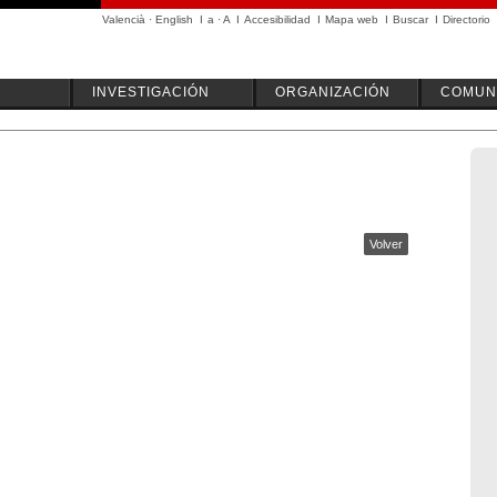
Valencià
·
English
I
a
·
A
I
Accesibilidad
I
Mapa web
I
Buscar
I
Directorio
INVESTIGACIÓN
ORGANIZACIÓN
COMUN
Volver