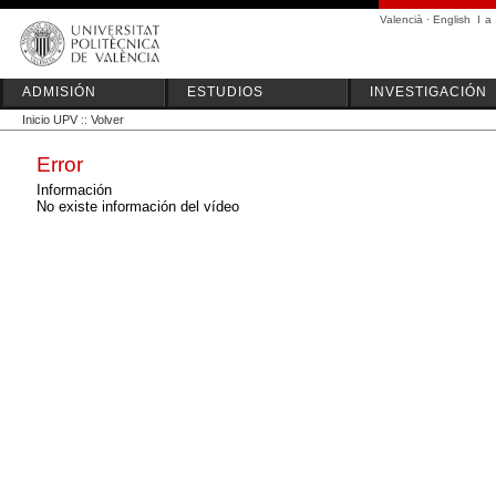
Valencià
·
English
I
a
ADMISIÓN
ESTUDIOS
INVESTIGACIÓN
Inicio UPV
::
Volver
Error
Información
No existe información del vídeo