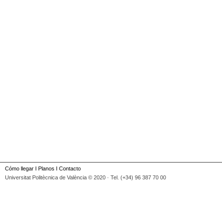
Cómo llegar
I
Planos
I
Contacto
Universitat Politècnica de València © 2020 · Tel. (+34) 96 387 70 00