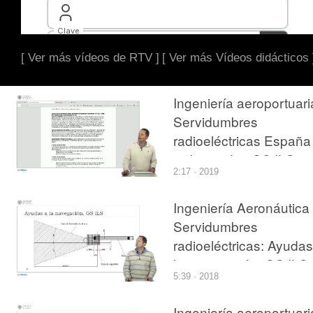
[ Ver más vídeos de RTV ]
[ Ver más Vídeos didácticos 
Ingeniería aeroportuari
Servidumbres
radioeléctricas España
radioayudas GS ILS
2:17 · 2019
Ingeniería Aeronáutica 
Servidumbres
radioeléctricas: Ayudas
la navegación: GS ILS
5:39 · 2018
Ingeniería aeroportuari