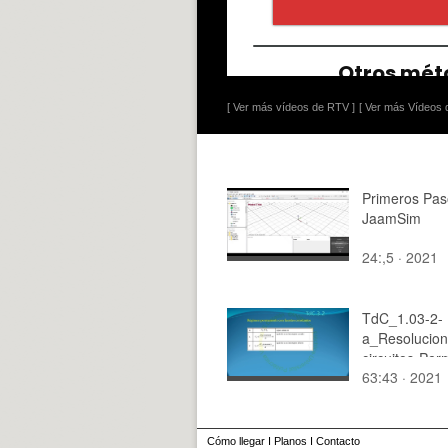
[ Ver más vídeos de RTV ]
[ Ver más Vídeos d
Primeros Pas
JaamSim
24:,5 · 2021
TdC_1.03-2-
a_Resolucion
circuitos-Pe
63:43 · 2021
Estacionario
Cómo llegar
I
Planos
I
Contacto