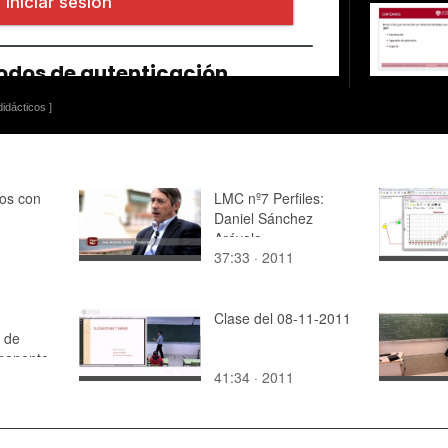
idácticos ]
os con
LMC nº7 Perfiles:
Daniel Sánchez
Arévalo
37:33 · 2011
Clase del 08-11-2011
 de
rmanente-
41:34 · 2011