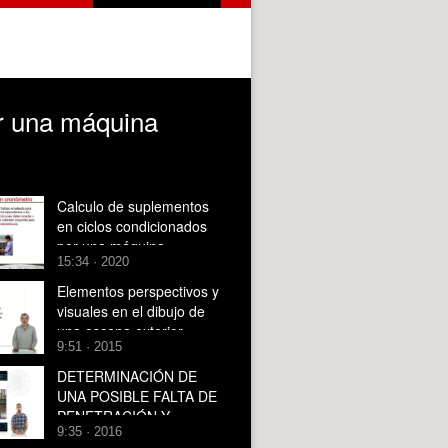
or una máquina
Calculo de suplementos
en ciclos condicionados
por una máquina
15:34 · 2020
Elementos perspectivos y
visuales en el dibujo de
una escena exterior
9:51 · 2015
DETERMINACIÓN DE
UNA POSIBLE FALTA DE
PENETRACIÓN Y
9:35 · 2016
POROSIDAD EN UNA