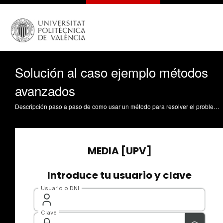
Solución al caso ejemplo métodos
avanzados
Descripción paso a paso de como usar un método para resolver el problema Marín García, JA. (2019). Solución al caso ejemplo métodos avanzados. https://riunet.upv.es/handle/10251/120963 DER