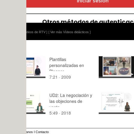
ídeos de RTV ]
[ Ver más Vídeos didácticos ]
Plantillas
Angélica An
personalizadas en
UPV a la 
Blogger
7:21 · 2009
4:30 · 202
UD2: La negociación y
Módulo 4: 
las objeciones de
venta
5:49 · 2018
1:58 · 201
anos
I
Contacto