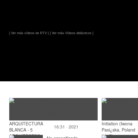
[ Ver más vídeos de RTV ]
[ Ver más Vídeos didácticos ]
ARQUITECTURA
Initiation (Iwona
16:31 · 2021
BLANCA - 5
Pasi¿ska, Poland
ARQUITECTOS
2017)
No especificado