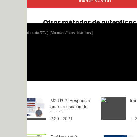
ídeos de RTV ]
[ Ver más Vídeos didácticos ]
M2.U3.2_Respuesta
frame porta
ante un escalón de
tensión
2:29 · 2021
: · 2015
RiuNet : envío
Organizaci