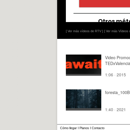
[ Ver más vídeos de RTV ]
[ Ver más Vídeos d
Video Promoc
TEDxValenci
1:06 · 2015
foresta_100
1:40 · 2021
Cómo llegar
I
Planos
I
Contacto