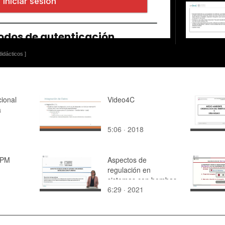
idácticos ]
ional
Video4C
a
5:06 · 2018
BPM
Aspectos de
regulación en
sistemas con bombas
6:29 · 2021
instaladas como
turbinas