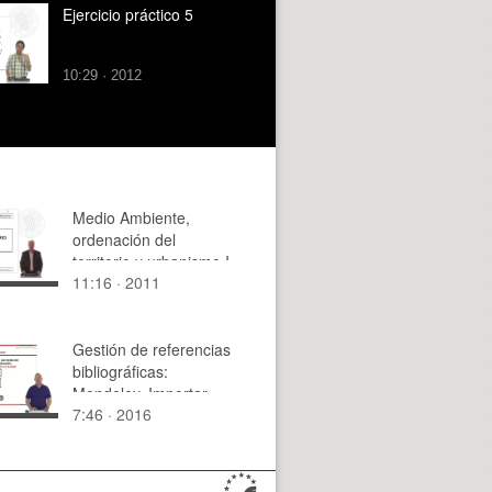
Ejercicio práctico 5
10:29 · 2012
Medio Ambiente,
ordenación del
territorio y urbanismo I
11:16 · 2011
Gestión de referencias
bibliográficas:
Mendeley. Importar
7:46 · 2016
referencias.
Importación directa,
Web Importer