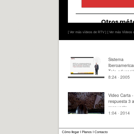
[ Ver más vídeos de RTV ]
[ Ver más Vídeos d
Sistema
Iberoamerica
Tele-educaci
8:24 · 2005
IBERTEL
Video Carta -
respuesta 3 
respuesta
1:04 · 2014
Cómo llegar
I
Planos
I
Contacto