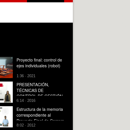
Proyecto final: control de
ejes individuales (robot)
1:36 · 2021
PRESENTACIÓN,
TÉCNICAS DE
CONTROL DE GESTIÓN
6:14 · 2016
Estructura de la memoria
correspondiente al
Proyecto Final de Carrera
8:02 · 2012
(PFC)