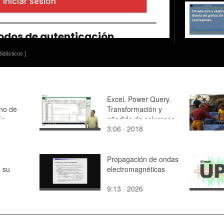
idácticos ]
Excel. Power Query.
no de
Transformación y
ón -
añadido de columnas
3:06 · 2018
Propagación de ondas
a su
electromagnéticas
9:13 · 2026