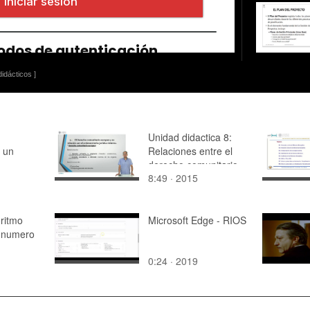
idácticos ]
Unidad didactica 8:
e un
Relaciones entre el
derecho comunitario
8:49 · 2015
europeo y el derecho
interno
ritmo
Microsoft Edge - RIOS
l numero
0:24 · 2019