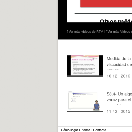
[ Ver más vídeos de RTV ]
[ Ver más Vídeos d
Medida de la
viscosidad d
líquido
10:12 · 2016
S8.4- Un algo
voraz para e
cromático
11:42 · 2015
Cómo llegar
I
Planos
I
Contacto