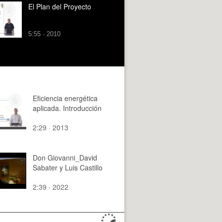
LIMITES CON EL
El Plan del Proyecto
PROYECTO
CONTEMPORANEO.
5:55 · 2010
Eficiencia energética
aplicada. Introducción
2:29 · 2013
Don Giovanni_David
Sabater y Luis Castillo
2:39 · 2022