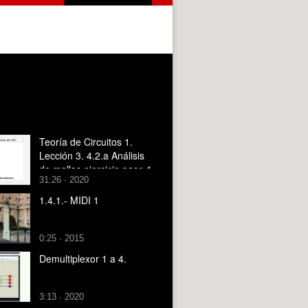
Teoría de Circuitos 1.
Lección 3. 4.2.a Análisis
de mallas ejercicio paso 1
31:26 · 2020
1.4.1.- MIDI 1
0:25 · 2015
Demultiplexor 1 a 4.
3:13 · 2020