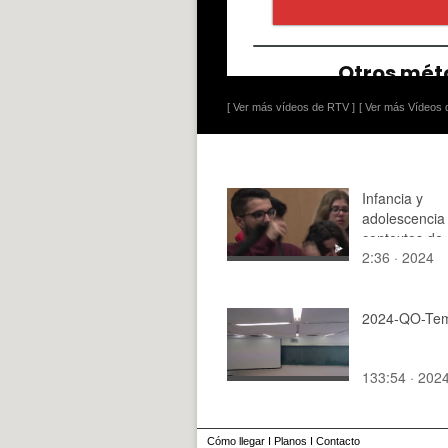
[ Ver más vídeos de RTV ]
[ Ver más Vídeos d
Infancia y
adolescencia
contextos de
2:36 · 2024
conflictividad
2024-QO-Tem
133:54 · 202
Cómo llegar
I
Planos
I
Contacto