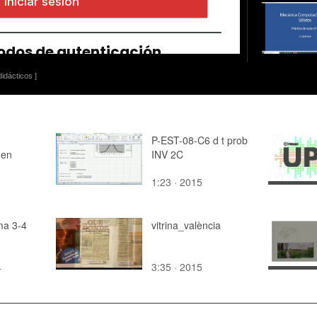
idácticos ]
P-EST-08-C6 d t prob
 en
INV 2C
1:23 · 2015
a 3-4
vitrina_valència
4
3:35 · 2015