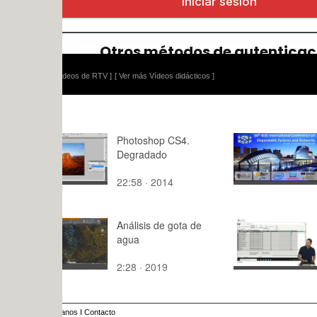
ídeos de RTV ]
[ Ver más Vídeos didácticos ]
Photoshop CS4.
The Quanti
Degradado
Norm - A 
Tailoring o
22:58 · 2014
1:06 · 202
ADS
Análisis de gota de
Power Pivot
agua
modelo de 
Excel. DAX
2:28 · 2019
1:58 · 201
Concatena
campo cla
anos
I
Contacto