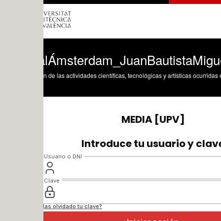
lÁmsterdam_JuanBautistaMiguelSanz
n de las actividades científicas, tecnológicas y artísticas ocurridas en los tres cam