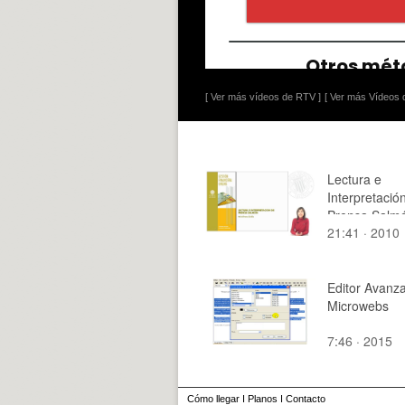
[ Ver más vídeos de RTV ]
[ Ver más Vídeos d
Lectura e
Interpretació
Prensa Salm
21:41 · 2010
Editor Avanz
Microwebs
7:46 · 2015
Cómo llegar
I
Planos
I
Contacto