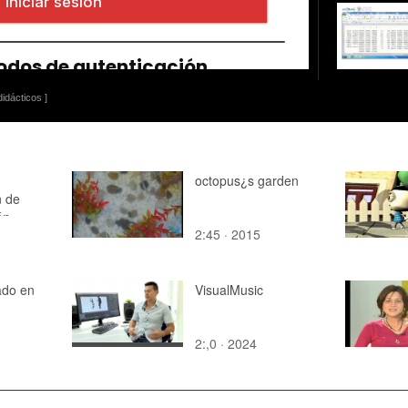
idácticos ]
octopus¿s garden
n de
ón
2:45 · 2015
ado en
VisualMusic
2:,0 · 2024