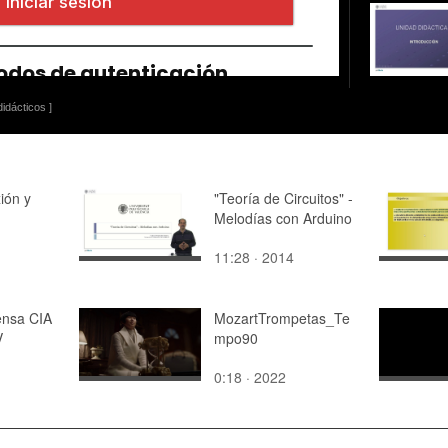
idácticos ]
ión y
"Teoría de Circuitos" -
Melodías con Arduino
11:28 · 2014
ensa CIA
MozartTrompetas_Te
V
mpo90
0:18 · 2022