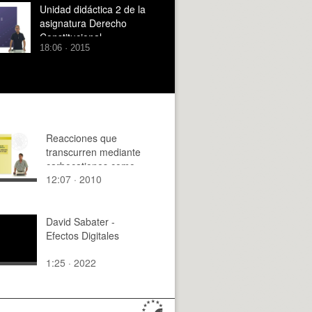
Unidad didáctica 2 de la
asignatura Derecho
Constitucional
18:06 · 2015
Reacciones que
transcurren mediante
carbocationes como
12:07 · 2010
intermedios.
Interpretación de la
regla de Markovnikov
David Sabater -
Efectos Digitales
1:25 · 2022