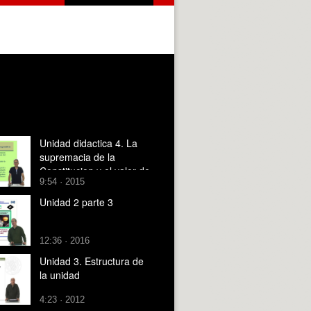
Unidad didactica 4. La
supremacia de la
Constitucion y el valor de
9:54 · 2015
la Democracia (2)
Unidad 2 parte 3
12:36 · 2016
Unidad 3. Estructura de
la unidad
4:23 · 2012