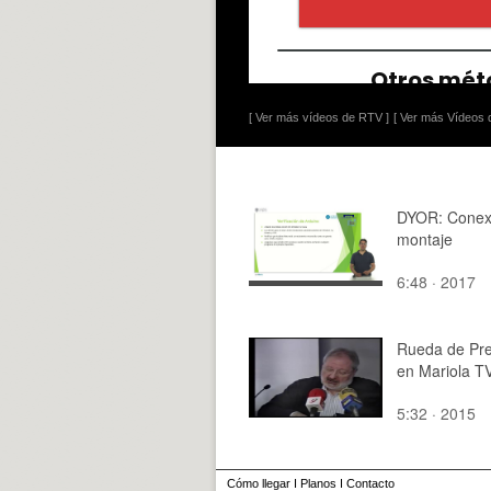
[ Ver más vídeos de RTV ]
[ Ver más Vídeos d
DYOR: Conex
montaje
6:48 · 2017
Rueda de Pr
en Mariola T
5:32 · 2015
Cómo llegar
I
Planos
I
Contacto