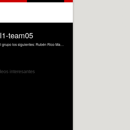
gl1-team05
Hablamos sobre el punto 6: Herramientas y modelos de gestión y control de versiones de código. Siendo los integrantes del grupo los siguientes: Rubén Rico Martínez David Miralles Avilés Hugo Pagán Navarro Francisco Blanco Miguel
deos interesantes