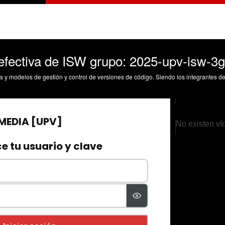
fectiva de ISW grupo: 2025-upv-isw-3
No existen ví