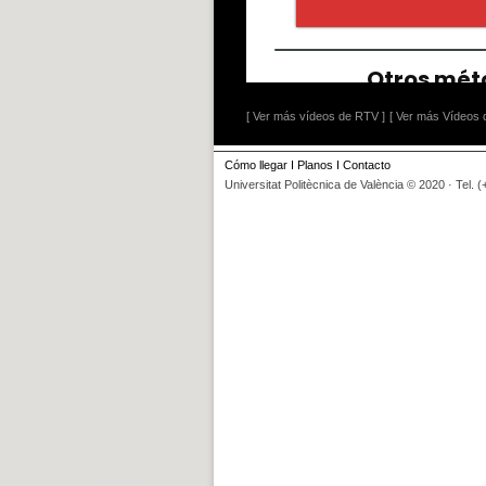
[ Ver más vídeos de RTV ]
[ Ver más Vídeos d
Cómo llegar
I
Planos
I
Contacto
Universitat Politècnica de València © 2020 · Tel. 