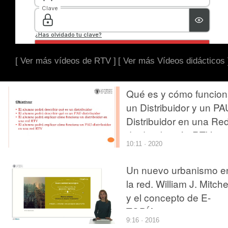
[ Ver más vídeos de RTV ]
[ Ver más Vídeos didácticos 
Qué es y cómo funcio
un Distribuidor y un PA
Distribuidor en una Re
de distribución RTV
10:11 · 2020
Un nuevo urbanismo e
la red. William J. Mitche
y el concepto de E-
TOPÍA
9:16 · 2016