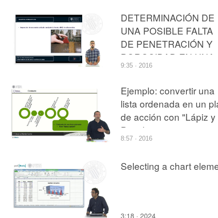
DETERMINACIÓN DE
UNA POSIBLE FALTA
DE PENETRACIÓN Y
POROSIDAD EN UNA
9:35 · 2016
SOLDADURA
MEDIANTE
Ejemplo: convertir una
ULTRASONIDOS
lista ordenada en un p
de acción con "Lápiz y
Papel"
8:57 · 2016
Selecting a chart elem
3:18 · 2024