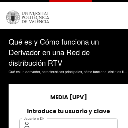
Qué es y Cómo funciona un
Derivador en una Red de
distribución RTV
Qué es un derivador, características principales, cómo funciona, distintos tipos y elección de derivadores de una red de distribución RTV Part Escriva, MC. (2020). Qué es y Cómo funciona un Derivador en una Red de distribución RTV. https://riunet.upv.es/handle/10251/145760 DER