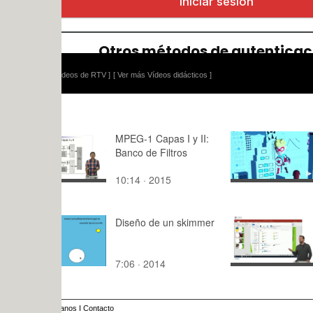
ídeos de RTV ]
[ Ver más Vídeos didácticos ]
MPEG-1 Capas I y II:
Repensat i
Banco de Filtros
10:14 · 2015
3:54 · 202
Diseño de un skimmer
Navegando 
sistema de 
7:06 · 2014
4:37 · 201
anos
I
Contacto