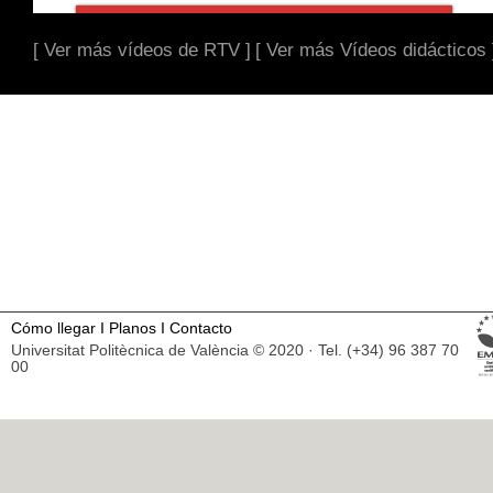
[ Ver más vídeos de RTV ]
[ Ver más Vídeos didácticos 
Cómo llegar
I
Planos
I
Contacto
Universitat Politècnica de València © 2020 · Tel. (+34) 96 387 70
00