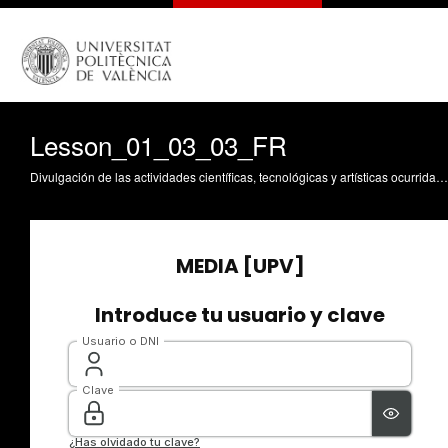
Lesson_01_03_03_FR
Divulgación de las actividades científicas, tecnológicas y artísticas ocurridas en los tres campus de la UPV