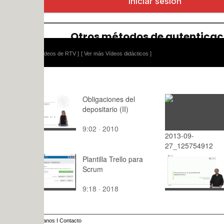
ídeos de RTV ]
[ Ver más Vídeos didácticos ]
Obligaciones del
depositario (II)
9:02 · 2010
2013-09-
: · 2015
27_125754912
Plantilla Trello para
Documento
Scrum
procedimie
administrat
9:18 · 2018
9:50 · 202
anos
I
Contacto