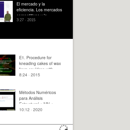
El mercado y la
eficiencia. Los mercados
competitivos y la
3:27 · 2015
eficiencia.
E1. Procedure for
kneading cakes of wax
from cauldron with
8:24 · 2015
prevention measures
Métodos Numéricos
para Análisis
Estructural ¿ MN ¿
10:12 · 2020
2020 ¿ Clase 04 ¿
Tramo 06 de 14