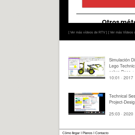
[ Ver más vídeos de RTV ]
[ Ver más Vídeos d
Simulación D
Lego Technic
sobre Base ¿
10:01 · 2017
Technical Se
Project-Desi
25:03 · 2020
Cómo llegar
I
Planos
I
Contacto