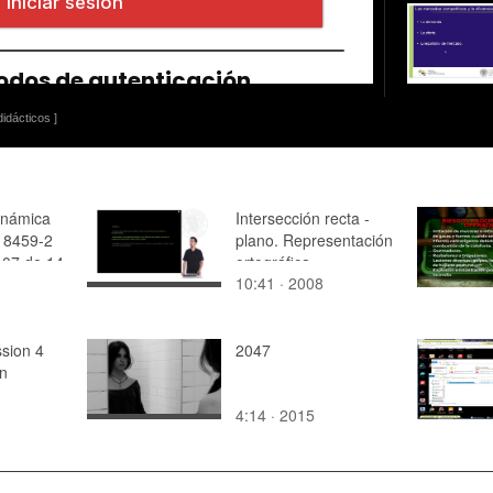
idácticos ]
inámica
Intersección recta -
 8459-2
plano. Representación
 07 de 14
ortográfica
10:41 · 2008
ssion 4
2047
gn
4:14 · 2015