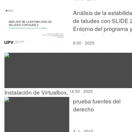
Análisis de la estabilid
de taludes con SLIDE 2
Entorno del programa 
configuración de un
6:30 · 2025
proyecto
Instalación de Virtualbox,
14:50 · 2020
Fedora, Eclipse y uso de
prueba fuentes del
Eclipse para CSD -
derecho
Sistemas distribuidos
Java RMI
4:,1 · 2015