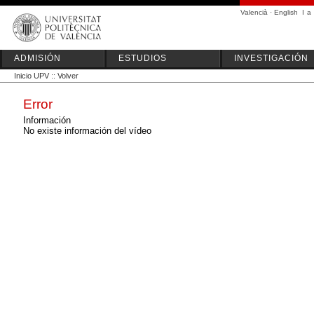
Valencià
·
English
I
a
ADMISIÓN
ESTUDIOS
INVESTIGACIÓN
Inicio UPV
::
Volver
Error
Información
No existe información del vídeo