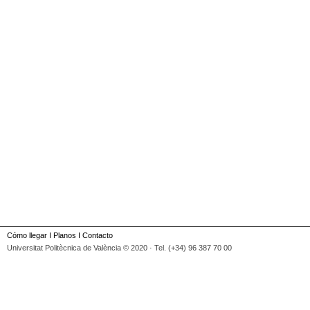
Cómo llegar
I
Planos
I
Contacto
Universitat Politècnica de València © 2020 · Tel. (+34) 96 387 70 00