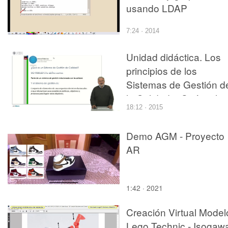
usando LDAP
7:24 · 2014
Unidad didáctica. Los
principios de los
Sistemas de Gestión d
la Calidad. ¿Qué es la
18:12 · 2015
gestión de la calidad?
Demo AGM - Proyecto
AR
1:42 · 2021
Creación Virtual Model
Lego Technic - Isogaw