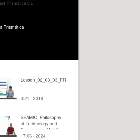
t Prismática
Lesson_02_03_03_FR
3:21 · 2018
SEAMIC_Philosophy
of Technology and
Engineering. Unit 8.
17:06 · 2024
Risk and Technology