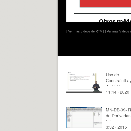
[ Ver más vídeos de RTV ]
[ Ver más Vídeos d
Uso de
ConstraintLa
Android
11:44 · 2020
MN-DE-09- R
de Derivadas
Lab
3:32 · 2015