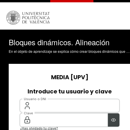
Bloques dinámicos. Alineación
En el objeto de aprendizaje se explica cómo crear bloques dinámicos que puedan alinearse de forma automática con líneas del dibujo. Se enseña cómo entrar en el editor de bloques y cómo definir un parámetro de tipo Alineación. El objeto de aprendizaje finaliza enseñando cómo comprobar el funcionamiento del bloque. Rey Solaz, B. (2016). Bloques dinámicos. Alineación. https://riunet.upv.es/handle/10251/66148 DER