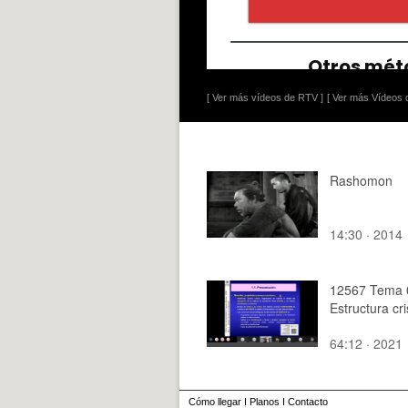
[ Ver más vídeos de RTV ]
[ Ver más Vídeos d
Rashomon
14:30 · 2014
12567 Tema 
Estructura cri
64:12 · 2021
Cómo llegar
I
Planos
I
Contacto