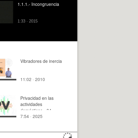
1.1.1.- Incongruencia
1:33 · 2015
Vibradores de inercia
11:02 · 2010
Privacidad en las
actividades
domésticas - 04 -
7:54 · 2025
Internet