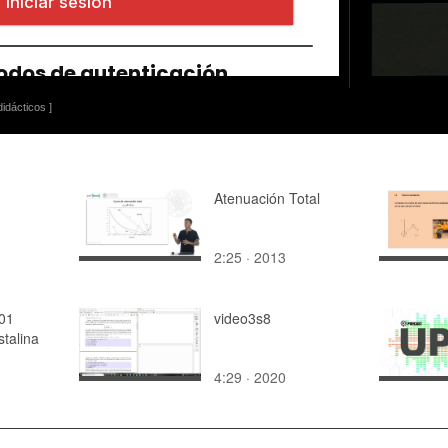
idácticos ]
Atenuación Total
2:25 · 2013
01
video3s8
stalina
4:29 · 2020