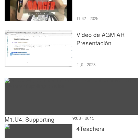
11:42 · 2025
Video de AGM AR
Presentación
2:,0 · 2023
M1.U4. Supporting
9:03 · 2015
structures on roofs and
4Teachers
facades. English