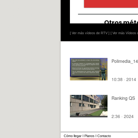
[ Ver más vídeos de RTV ]
[ Ver más Vídeos d
Polimedia_1
10:38 · 2014
Ranking QS
2:36 · 2024
Cómo llegar
I
Planos
I
Contacto