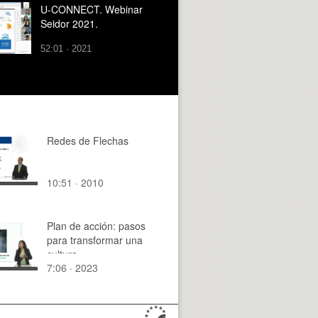
U-CONNECT. Webinar
Seidor 2021.
52:01 · 2021
Redes de Flechas
10:51 · 2010
Plan de acción: pasos
para transformar una
cultura
7:06 · 2023