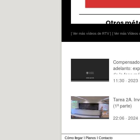
[ Ver más vídeos de RTV ]
[ Ver más Vídeos d
Compensado
adelanto: ex
de la fase m
11:30 · 2023
frecuencia a 
produce
Tarea 2A. Inv
(1ª parte)
22:06 · 2024
Cómo llegar
I
Planos
I
Contacto