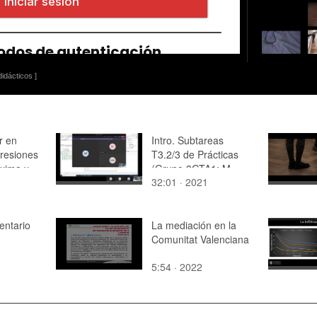
idácticos ]
r en
Intro. Subtareas
presiones
T3.2/3 de Prácticas
áxima y
(Grupo 3GTA1: M.
32:01 · 2021
la que se
Larrea)
entario
La mediación en la
Comunitat Valenciana
5:54 · 2022