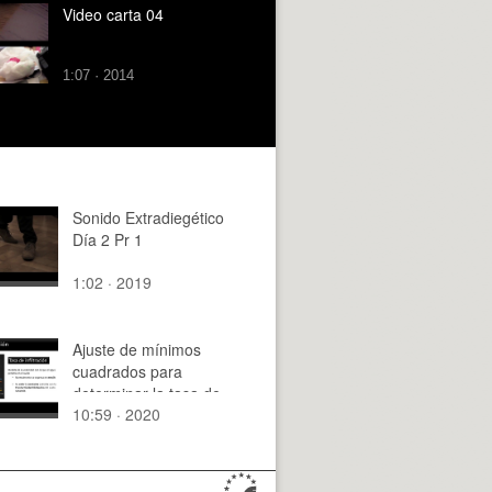
Video carta 04
1:07 · 2014
Sonido Extradiegético
Día 2 Pr 1
1:02 · 2019
Ajuste de mínimos
cuadrados para
determinar la tasa de
10:59 · 2020
infiltración del suelo