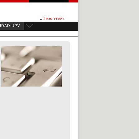
::
Iniciar sesión
::
IDAD UPV