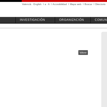
Valencià
·
English
I
a
·
A
I
Accesibilidad
I
Mapa web
I
Buscar
I
Directorio
INVESTIGACIÓN
ORGANIZACIÓN
COMUN
Volver