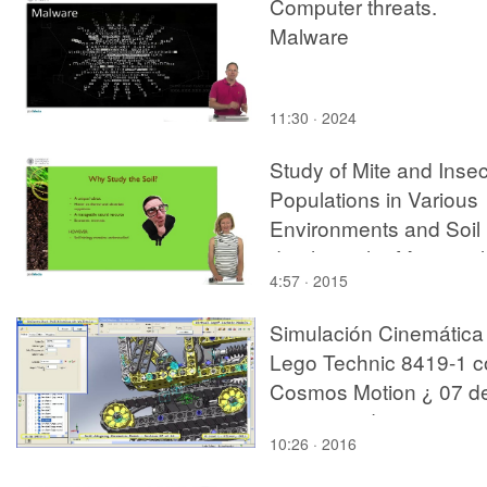
Computer threats.
Malware
11:30 · 2024
Study of Mite and Insec
Populations in Various
Environments and Soil
depths in the Municipal
4:57 · 2015
of Benitatchell 2
Simulación Cinemática
Lego Technic 8419-1 c
Cosmos Motion ¿ 07 d
11 - no audio
10:26 · 2016