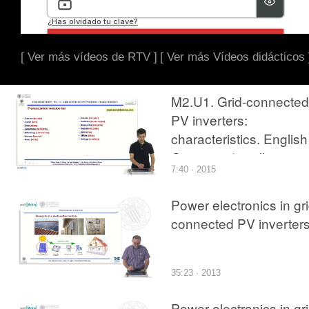
[ Ver más vídeos de RTV ]
[ Ver más Vídeos didácticos 
M2.U1. Grid-connected
PV inverters:
characteristics. English
Grammar / spelling
7:40 · 2015
revision
Power electronics in gri
connected PV inverter
35:23 · 2013
Power electronics in gri