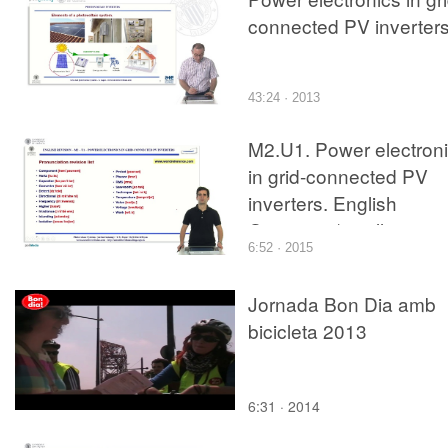
connected PV inverter
43:24 · 2013
M2.U1. Power electron
in grid-connected PV
inverters. English
Grammar / spelling
6:52 · 2015
revision
Jornada Bon Dia amb
bicicleta 2013
6:31 · 2014