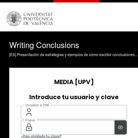
Writing Conclusions
[ES] Presentación de estrategias y ejemplos de cómo escribir conclusiones en inglés académico Seiz Ortiz, Rafael (2025). Writing Conclusions. https://riunet.upv.es/handle/