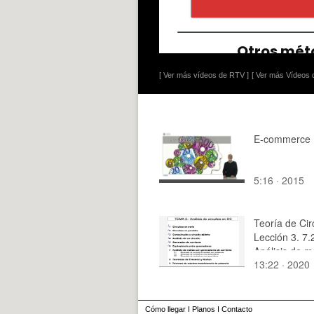
[ Ver más vídeos de RTV ]
[ Ver más Vídeos d
E-commerce
5:16 · 2015
Teoría de Cir
Lección 3. 7.
Análisis de m
13:22 · 2020
generador de
corriente ram
Cómo llegar
I
Planos
I
Contacto