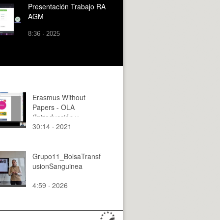
Presentación Trabajo RA
AGM
8:36 · 2025
Erasmus Without
Papers - OLA
(Introducción y
30:14 · 2021
ejemplo outgoing
Grupo11_BolsaTransf
usionSanguinea
4:59 · 2026