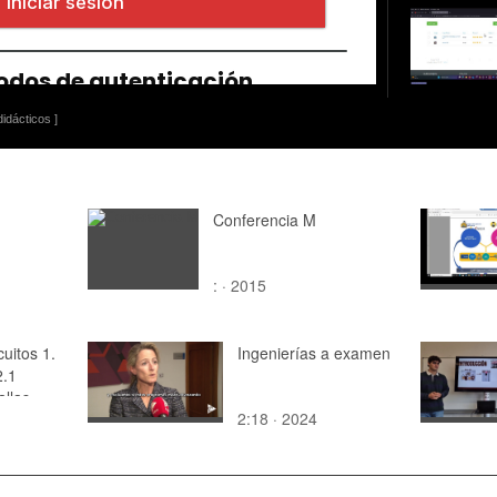
idácticos ]
Conferencia M
: · 2015
cuitos 1.
Ingenierías a examen
2.1
allas
2:18 · 2024
a externa