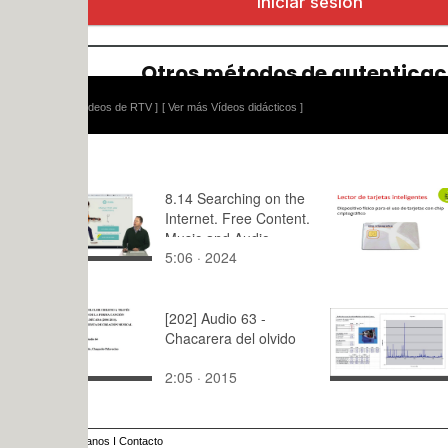
ídeos de RTV ]
[ Ver más Vídeos didácticos ]
8.14 Searching on the
¿Qué es un
Internet. Free Content.
tarjetas in
Music and Audio
5:06 · 2024
2:06 · 201
Effects
[202] Audio 63 -
Detección d
Chacarera del olvido
máquina ro
mediante 
2:05 · 2015
10:44 · 20
vibracione
anos
I
Contacto