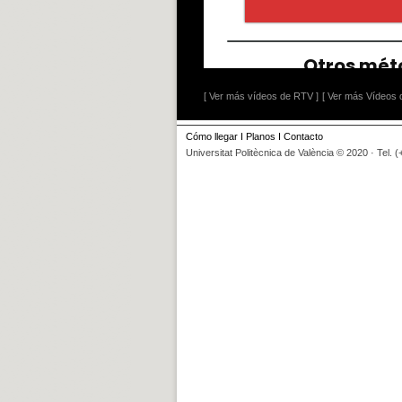
[ Ver más vídeos de RTV ]
[ Ver más Vídeos d
Cómo llegar
I
Planos
I
Contacto
Universitat Politècnica de València © 2020 · Tel. 