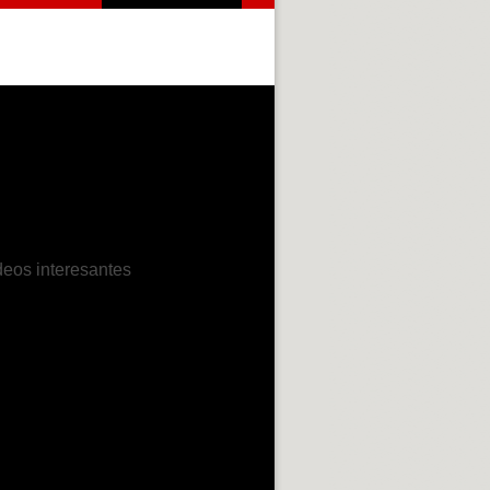
I
deos interesantes