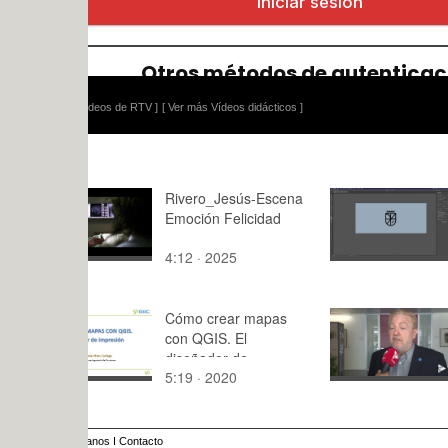
ídeos de RTV ]
[ Ver más Vídeos didácticos ]
Rivero_Jesús-Escena
Tutorial a
Emoción Felicidad
trazos en A
4:12 · 2025
31:01 · 20
Cómo crear mapas
Premios S
con QGIS. El
Fundación
diseñador de
5:19 · 2020
3:42 · 202
impresión
anos
I
Contacto